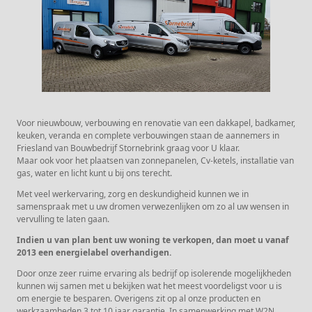
Voor nieuwbouw, verbouwing en renovatie van een dakkapel, badkamer,
keuken, veranda en complete verbouwingen staan de aannemers in
Friesland van Bouwbedrijf Stornebrink graag voor U klaar.
Maar ook voor het plaatsen van zonnepanelen, Cv-ketels, installatie van
gas, water en licht kunt u bij ons terecht.
Met veel werkervaring, zorg en deskundigheid kunnen we in
samenspraak met u uw dromen verwezenlijken om zo al uw wensen in
vervulling te laten gaan.
Indien u van plan bent uw woning te verkopen, dan moet u vanaf
2013 een energielabel overhandigen.
Door onze zeer ruime ervaring als bedrijf op isolerende mogelijkheden
kunnen wij samen met u bekijken wat het meest voordeligst voor u is
om energie te besparen. Overigens zit op al onze producten en
werkzaamheden 3 tot 10 jaar garantie. In samenwerking met W2N